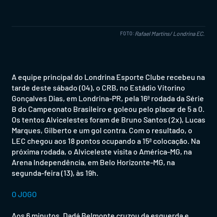
Rafael Martins/ Londrina EC.
FOTO:
A equipe principal do Londrina Esporte Clube recebeu na
tarde deste sábado (04), o CRB, no Estádio Vitorino
Gonçalves Dias, em Londrina-PR, pela 16ª rodada da Série
B do Campeonato Brasileiro e goleou pelo placar de 5 a 0.
Os tentos Alvicelestes foram de Bruno Santos (2x), Lucas
Marques, Gilberto e um gol contra. Com o resultado, o
LEC chegou aos 18 pontos ocupando a 15ª colocação. Na
próxima rodada, o Alviceleste visita o América-MG, na
Arena Independência, em Belo Horizonte-MG, na
segunda-feira (13), às 19h.
O JOGO
Aos 6 minutos, Dadá Belmonte cruzou da esquerda e