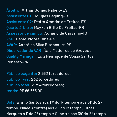
Árbitro:
Arthur Gomes Rabelo-ES
Assistente 01:
Douglas Pagung-ES
Assistente 02:
Pedro Amorim de Freitas-ES
Quarto árbitro:
Maykon Brito De Freitas-PR
Assessor de campo:
Adriano de Carvalho-TO
VAR:
Daniel Nobre Bins-RS
AVAR:
André da Silva Bitencourt-RS
Observador do VAR:
Ítalo Medeiros de Azevedo
Quality Manager:
Luiz Henrique de Souza Santos
Renesto-PR
Público pagante:
2.562 torcedores;
publico livre:
232 torcedores;
público total:
2.794 torcedores;
renda:
R$ 66.565,00.
Gols:
Bruno Santos aos 17’ do 1º tempo e aos 31’ do 2º
tempo, Mikael (contra) aos 31’ do 1º tempo, Lucas
Marques a 1’ do 2º tempo e Gilberto aos 38’ do 2º tempo