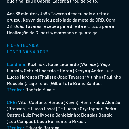
que finalizou e Gabriel Lacerda tirou de peito.
Aos 36 minutos, João Tavares desceu pela direita e
cruzou, Kevyn desviou pelo lado da meta do CRB. Com
38’, João Tavares recebeu pela direita e cruzou para a
finalização de Gilberto, marcando o quinto gol.
FICHA TÉCNICA
LONDRINA 5 X 0 CRB
Londrina:
Kozlinski; Kauê Leonardo (Wallace), Yago
Lincoln, Gabriel Lacerda e Heron (Kevyn); André Luiz,
Lucas Marques (Thalis) e João Tavares; Vitinho (Paulinho
Moccelin), Iago Teles (Gilberto) e Bruno Santos.
Técnico:
Rogério Micale.
CRB:
Vitor Caetano; Hereda (Kevin), Henri, Fábio Alemão
(Bressan) e Lucas Lovat (De Lucca); Crystopher, Pedro
Castro (Luiz Phellype) e Danielzinho; Douglas Baggio
(Léo Campos), Dadá Belmonte e Mikael.
Técnico:
Eduardo Barroca.